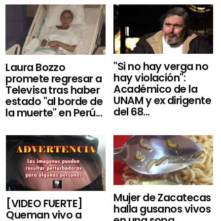
"Si no hay verga no
Laura Bozzo
hay violación":
promete regresar a
Académico de la
Televisa tras haber
UNAM y ex dirigente
estado "al borde de
del 68...
la muerte" en Perú...
Mujer de Zacatecas
[VIDEO FUERTE]
halla gusanos vivos
Queman vivo a
en una sopa