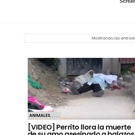
Mostrando las entrad
ANIMALES
,
,
,
,
,
[VIDEO] Perrito llora la muerte
de su amo asesinado a balazos