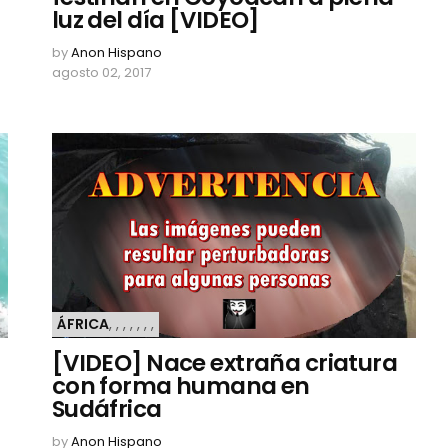
luz del día [VIDEO]
by
Anon Hispano
agosto 02, 2017
ÁFRICA
,
,
,
,
,
,
,
[VIDEO] Nace extraña criatura
con forma humana en
Sudáfrica
by
Anon Hispano