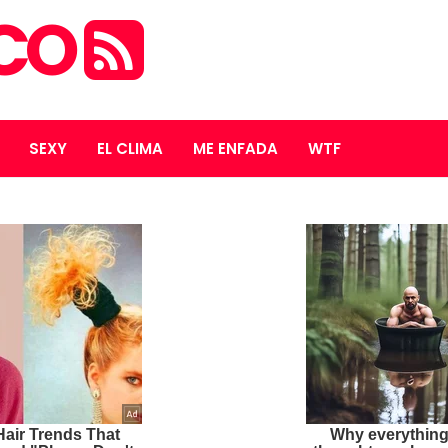
ICO
SEXY
EL CLIMA
ME ENFADA
WTF