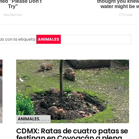
as con la etiqueta
ANIMALES
.
ANIMALES
,
,
,
,
,
CDMX: Ratas de cuatro patas se
festinan en Coyoacán a plena