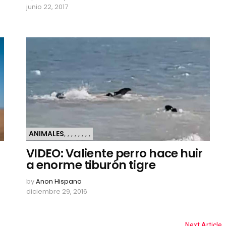
junio 22, 2017
ANIMALES
,
,
,
,
,
,
,
,
VIDEO: Valiente perro hace huir
a enorme tiburón tigre
by
Anon Hispano
diciembre 29, 2016
Next Article