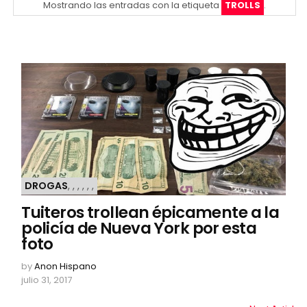
Mostrando las entradas con la etiqueta
TROLLS
.
DROGAS
,
,
,
,
,
,
Tuiteros trollean épicamente a la
policía de Nueva York por esta
foto
by
Anon Hispano
julio 31, 2017