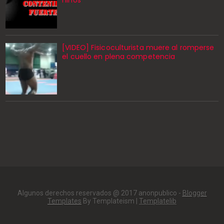
niños
[VIDEO] Fisicoculturista muere al romperse
el cuello en plena competencia
Algunos derechos reservados @ 2017 anonpublico -
Blogger
Templates
By Templateism |
Templatelib