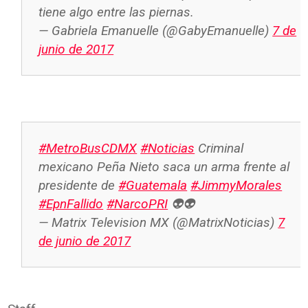
tiene algo entre las piernas.
— Gabriela Emanuelle (@GabyEmanuelle)
7 de
junio de 2017
#MetroBusCDMX
#Noticias
Criminal
mexicano Peña Nieto saca un arma frente al
presidente de
#Guatemala
#JimmyMorales
#EpnFallido
#NarcoPRI
👽👽
— Matrix Television MX (@MatrixNoticias)
7
de junio de 2017