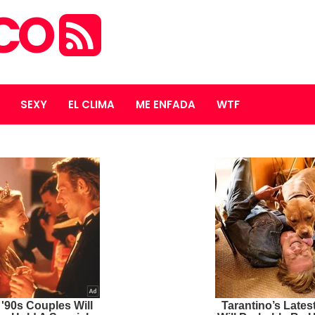
ICO
SEXY
EL CLIMA
ME ENFADA
WTF