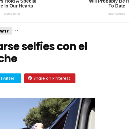
,
,
,
,
,
WTF
se selfies con el
oche
Twitter
Share on Pinterest