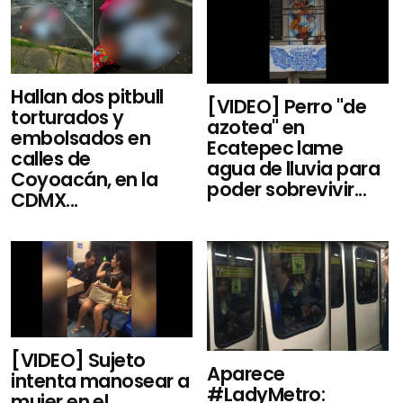
Hallan dos pitbull
[VIDEO] Perro "de
torturados y
azotea" en
embolsados en
Ecatepec lame
calles de
agua de lluvia para
Coyoacán, en la
poder sobrevivir...
CDMX...
[VIDEO] Sujeto
Aparece
intenta manosear a
#LadyMetro:
mujer en el