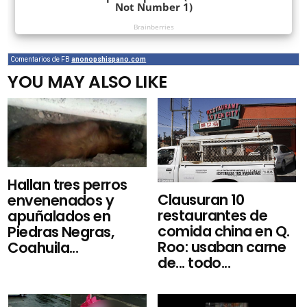
Comentarios de FB
anonopshispano.com
YOU MAY ALSO LIKE
Hallan tres perros
Clausuran 10
envenenados y
restaurantes de
apuñalados en
comida china en Q.
Piedras Negras,
Roo: usaban carne
Coahuila...
de... todo...