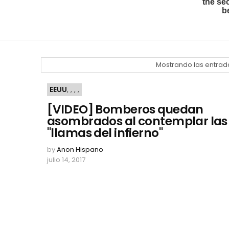
Mostrando las entrad
EEUU
,
,
,
,
[VIDEO] Bomberos quedan
asombrados al contemplar las
"llamas del infierno"
by
Anon Hispano
julio 14, 2017