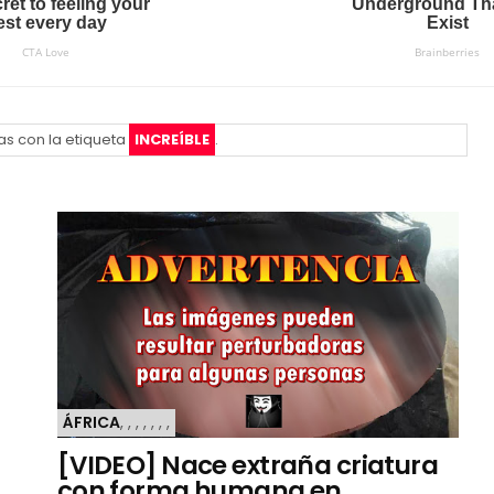
as con la etiqueta
INCREÍBLE
.
ÁFRICA
,
,
,
,
,
,
,
[VIDEO] Nace extraña criatura
con forma humana en