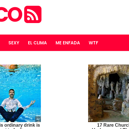
ICO
SEXY
EL CLIMA
ME ENFADA
WTF